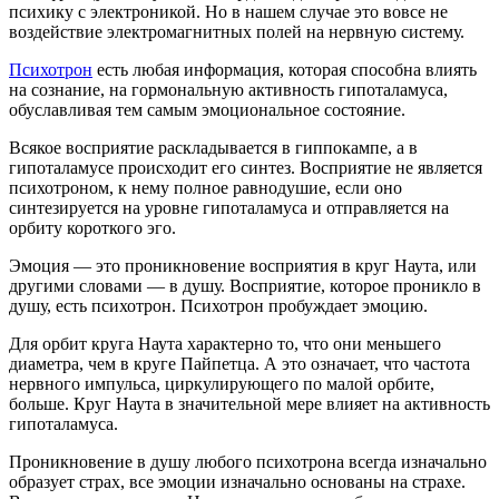
психику с электроникой. Но в нашем случае это вовсе не
воздействие электромагнитных полей на нервную систему.
Психотрон
есть любая информация, которая способна влиять
на сознание, на гормональную активность гипоталамуса,
обуславливая тем самым эмоциональное состояние.
Всякое восприятие раскладывается в гиппокампе, а в
гипоталамусе происходит его синтез. Восприятие не является
психотроном, к нему полное равнодушие, если оно
синтезируется на уровне гипоталамуса и отправляется на
орбиту короткого эго.
Эмоция — это проникновение восприятия в круг Наута, или
другими словами — в душу. Восприятие, которое проникло в
душу, есть психотрон. Психотрон пробуждает эмоцию.
Для орбит круга Наута характерно то, что они меньшего
диаметра, чем в круге Пайпетца. А это означает, что частота
нервного импульса, циркулирующего по малой орбите,
больше. Круг Наута в значительной мере влияет на активность
гипоталамуса.
Проникновение в душу любого психотрона всегда изначально
образует страх, все эмоции изначально основаны на страхе.