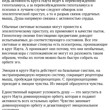
Ведь активность круга Наута ведет к перевозбуждению
гипоталамуса, а за перевозбуждением гипоталамуса и
психики в лучшем случае следуют обморок или
эпилептический приступ, а то и разрыв связок сердечных
мышц. Душа напрямую связана с активностью сердца.
Обычные световые вспышки могут привести к
эпилептическому приступу, их применяют в качестве пыток.
Гипнотизер своими блестящими предметами доводит
испытываемых до соответствующего состояния. Все эти
световые и звуковые стимулы есть психотроны, проникающие
в круг Наута. А проникают они потому, что они необычные,
височная кора с гиппокампом не могут их разложить таким
образом, чтобы их потом можно было быстро собрать на
орбите эго.
Эмоция в круге Наута действует на базальные ганглии, на
экстрапирамидную нервную систему, сокращает рецепторы
мышц, пробуждая проприоцепции. С проприоцепциями
приходят к эмоции чувства. Из эмоций образуются чувства.
Единственный вариант успокоить душу — это запустить в
круге Наута доминирующую орбиту, которая и подавит
активность всех остальных орбит. Чувство занимает
доминирующую орбиту и дезактивирует эмоциональное
состояние.