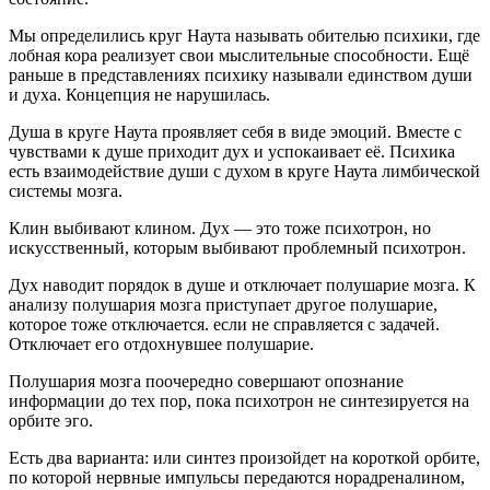
Мы определились круг Наута называть обителью психики, где
лобная кора реализует свои мыслительные способности. Ещё
раньше в представлениях психику называли единством души
и духа. Концепция не нарушилась.
Душа в круге Наута проявляет себя в виде эмоций. Вместе с
чувствами к душе приходит дух и успокаивает её. Психика
есть взаимодействие души с духом в круге Наута лимбической
системы мозга.
Клин выбивают клином. Дух — это тоже психотрон, но
искусственный, которым выбивают проблемный психотрон.
Дух наводит порядок в душе и отключает полушарие мозга. К
анализу полушария мозга приступает другое полушарие,
которое тоже отключается. если не справляется с задачей.
Отключает его отдохнувшее полушарие.
Полушария мозга поочередно совершают опознание
информации до тех пор, пока психотрон не синтезируется на
орбите эго.
Есть два варианта: или синтез произойдет на короткой орбите,
по которой нервные импульсы передаются норадреналином,